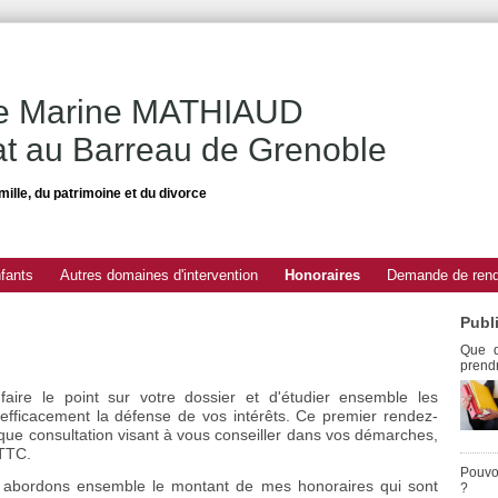
re Marine MATHIAUD
t au Barreau de Grenoble
amille, du patrimoine et du divorce
fants
Autres domaines d'intervention
Honoraires
Demande de ren
Publ
Que d
prendr
aire le point sur votre dossier et d'étudier ensemble les
 efficacement la défense de vos intérêts. Ce premier rendez-
unique consultation visant à vous conseiller dans vos démarches,
 TTC.
Pouvo
 abordons ensemble le montant de mes honoraires qui sont
?